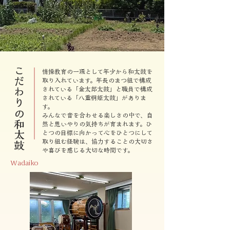
こだわりの和太鼓
情操教育の一環として年少から和太鼓を
取り入れています。年長のまつ組で構成
されている「金太郎太鼓」と職員で構成
されている「八重桐姫太鼓」がありま
す。
みんなで音を合わせる楽しさの中で、自
然と思いやりの気持ちが育まれます。ひ
とつの目標に向かって心をひとつにして
取り組む経験は、協力することの大切さ
や喜びを感じる大切な時間です。
Wadaiko