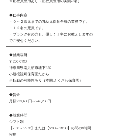
​※正社員登用あり（正社員登用の実績/2名）
◆仕事内容
・０～２歳児までの乳幼児保育全般の業務です。
・１２名の定員です。
​・ブランク有の方も、優しく丁寧にお教えしますの
でご安心ください。
◆就業場所
〒250-0103
神奈川県南足柄市壗下420
​小規模認可保育園たから
​※転勤の可能性あり（本園:ふくざわ保育園）
◆賃金
月額229,400円～246,230円
◆
就業時間
シフト制
【7:30～16:30】または【9:00～18:00】の間の8時間
程度