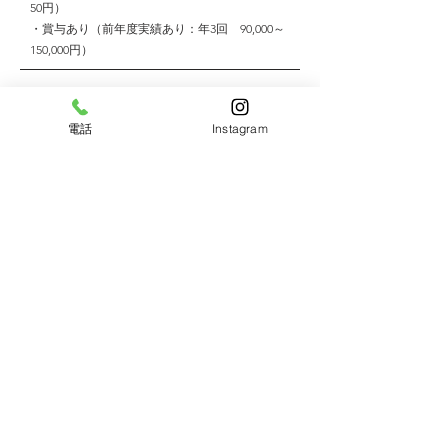
50円）
・賞与あり（前年度実績あり：年3回 90,000～
150,000円）
< ふくざわ保育園 >
電話
Instagram
〒250-0111
神奈川県南足柄市竹松636
< 小規模認可保育園たから >
〒250-0103​
神奈川県南足柄市壗下420