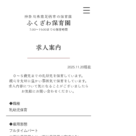
神奈川県南足柄市の保育園
ふくざわ保育園
7:00〜19:00までの保育時間
​求人案内
2025.11.20
現在
０～５歳児までの乳幼児を保育しています。
​親心を大切に温かい雰囲気で保育をしています。
求人内容について気になることがございましたら
​お気軽にお問い合わせください。
◆職種
乳幼児保育
◆雇用形態
フルタイムパート