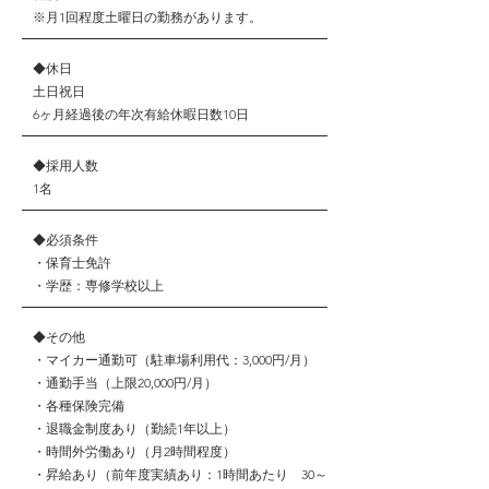
​※月1回程度土曜日の勤務があります。
◆
休日
土日祝日
6ヶ月経過後の年次有給休暇日数10日
◆
採用人数
1名
◆
必須条件
・保育士免許
​・学歴：専修学校以上
◆
その他
​・マイカー通勤可（駐車場利用代：3,000円/月）
・通勤手当（上限20,000円/月）
・各種保険完備
・退職金制度あり（勤続1年以上）
・時間外労働あり（月2時間程度）
・昇給あり（前年度実績あり：1時間あたり 30～